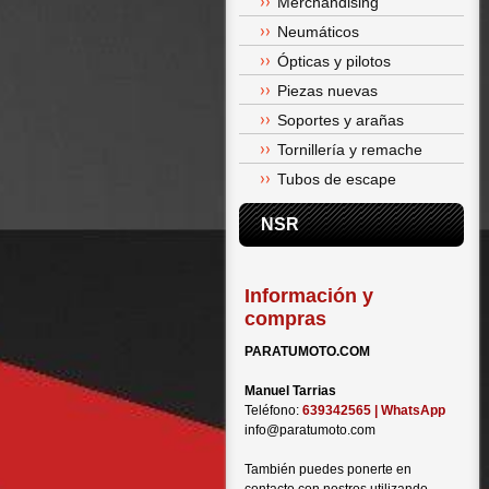
Merchandising
Neumáticos
Ópticas y pilotos
Piezas nuevas
Soportes y arañas
Tornillería y remache
Tubos de escape
NSR
Información y
compras
PARATUMOTO.COM
Manuel Tarrias
Teléfono:
639342565 | WhatsApp
info@paratumoto.com
También puedes ponerte en