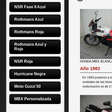
NSR Fase II Azul
Rothmans Azul
Rothmans Roja
Rothmans Azul y 
Roja
NSR Roja
HONDA MBX BLANC
Año 1983
Hurricane Negra
En 1983 pusieron a la
unidades de las Hon
Moto Guzzi 50
motorización es de 2 
MBX Personalizada