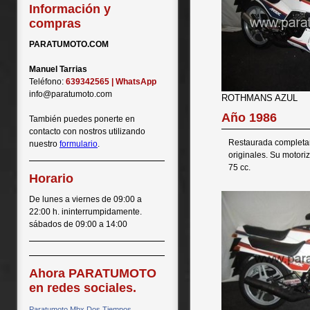
Información y
compras
PARATUMOTO.COM
Manuel Tarrias
Teléfono:
639342565 | WhatsApp
info@paratumoto.com
ROTHMANS AZUL
Año 1986
También puedes ponerte en
contacto con nostros utilizando
Restaurada completa
nuestro
formulario
.
originales. Su motori
75 cc.
Horario
De lunes a viernes de 09:00 a
22:00 h. ininterrumpidamente.
sábados de 09:00 a 14:00
Ahora PARATUMOTO
en redes sociales.
Paratumoto Mbx Dos Tiempos