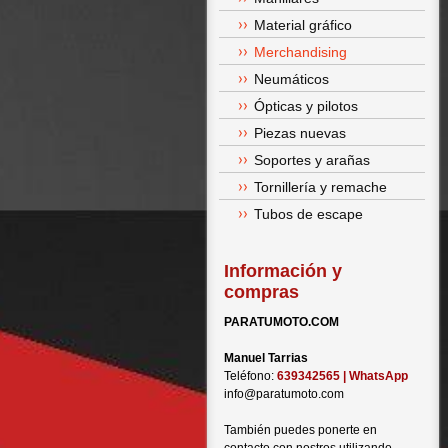
Material gráfico
Merchandising
Neumáticos
Ópticas y pilotos
Piezas nuevas
Soportes y arañas
Tornillería y remache
Tubos de escape
Información y
compras
PARATUMOTO.COM
Manuel Tarrias
Teléfono:
639342565 | WhatsApp
info@paratumoto.com
También puedes ponerte en