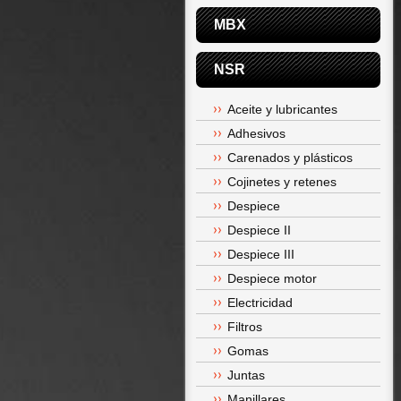
MBX
NSR
Aceite y lubricantes
Adhesivos
Carenados y plásticos
Cojinetes y retenes
Despiece
Despiece II
Despiece III
Despiece motor
Electricidad
Filtros
Gomas
Juntas
Manillares